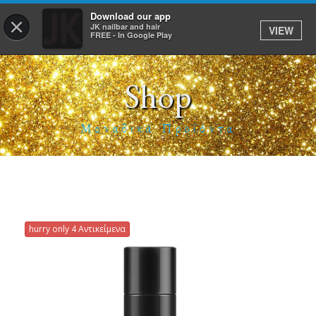
Download our app
×
JK nailbar and hair
VIEW
Σύνδεση
FREE - In Google Play
Shop
ΑΡΧΙΚΗ
Μοναδικά Προϊόντα
ΥΠΗΡΕΣΙΕΣ
ΡΑΝΤΕΒΟΥ
E-SHOP
ΕΡΓΑΣΙΑ
hurry only 4 Αντικείμενα
TO APP
JK