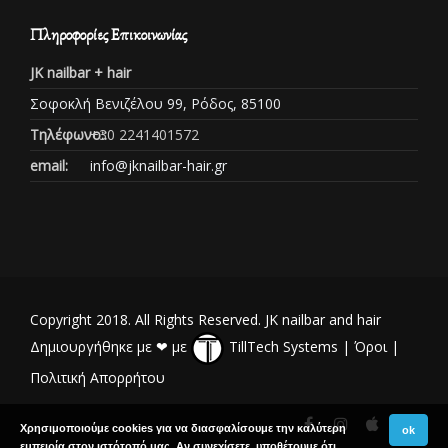
Πληροφορίες Επικοινωνίας
JK nailbar + hair
Σοφοκλή Βενιζέλου 99, Ρόδος, 85100
Τηλέφωνο::
+30 2241401572
email:
info@jknailbar-hair.gr
Copyright 2018. All Rights Reserved. JK nailbar and hair
Δημιουργήθηκε με ❤ με
TillTech Systems
|
Όροι
|
Πολιτική Απορρήτου
Χρησιμοποιούμε cookies για να διασφαλίσουμε την καλύτερη
ok
εμπειρία στον ιστότοπό μας. Αν συνεχίσετε, υποθέτουμε ότι