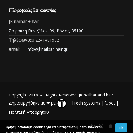
Πληροφορίες Επικοινωνίας
JK nailbar + hair
Σοφοκλή Βενιζέλου 99, Ρόδος, 85100
Τηλέφωνο::
+30 2241401572
email:
info@jknailbar-hair.gr
Copyright 2018. All Rights Reserved. JK nailbar and hair
Δημιουργήθηκε με ❤ με
TillTech Systems
|
Όροι
|
Πολιτική Απορρήτου
Χρησιμοποιούμε cookies για να διασφαλίσουμε την καλύτερη
ok
εμπειρία στον ιστότοπό μας. Αν συνεχίσετε, υποθέτουμε ότι