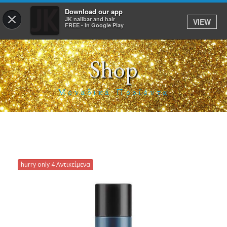
Download our app
×
JK nailbar and hair
VIEW
Σύνδεση
FREE - In Google Play
Shop
ΑΡΧΙΚΗ
Μοναδικά Προϊόντα
ΥΠΗΡΕΣΙΕΣ
ΡΑΝΤΕΒΟΥ
E-SHOP
ΕΡΓΑΣΙΑ
hurry only 4 Αντικείμενα
TO APP
JK