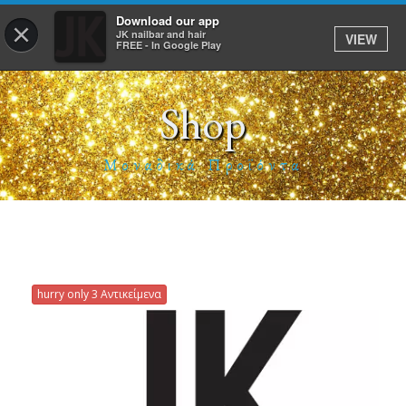
Download our app
×
JK nailbar and hair
VIEW
Σύνδεση
FREE - In Google Play
Shop
ΑΡΧΙΚΗ
Μοναδικά Προϊόντα
ΥΠΗΡΕΣΙΕΣ
ΡΑΝΤΕΒΟΥ
E-SHOP
ΕΡΓΑΣΙΑ
hurry only 3 Αντικείμενα
TO APP
JK