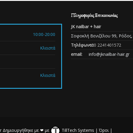
Πληροφορίες Επικοινωνίας
JK nailbar + hair
10:00-20:00
Σοφοκλή Βενιζέλου 99, Ρόδος,
Τηλέφωνο::
+30 2241401572
Κλειστά
email:
info@jknailbar-hair.gr
Κλειστά
hair Δημιουργήθηκε με ❤ με
TillTech Systems
|
Όροι
|