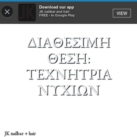
Download our app
×
JK nailbar and hair
VIEW
Σύνδεση
FREE - In Google Play
ΔΙΑΘΕΣΙΜΗ
ΑΡΧΙΚΗ
ΘΕΣΗ:
ΥΠΗΡΕΣΙΕΣ
ΤΕΧΝΗΤΡΙΑ
ΡΑΝΤΕΒΟΥ
ΝΥΧΙΩΝ
E-SHOP
ΕΡΓΑΣΙΑ
TO APP
JK
JK nailbar + hair