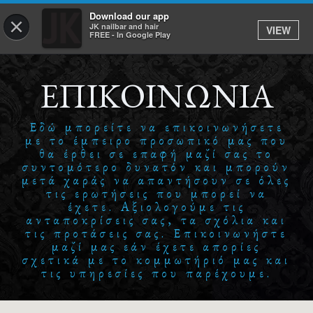
Download our app
×
JK nailbar and hair
VIEW
Σύνδεση
FREE - In Google Play
ΕΠΙΚΟΙΝΩΝΙΑ
ΑΡΧΙΚΗ
Εδώ μπορείτε να επικοινωνήσετε
ΥΠΗΡΕΣΙΕΣ
με το έμπειρο προσωπικό μας που
θα έρθει σε επαφή μαζί σας το
ΡΑΝΤΕΒΟΥ
συντομότερο δυνατόν και μπορούν
μετά χαράς να απαντήσουν σε όλες
τις ερωτήσεις που μπορεί να
E-SHOP
έχετε. Αξιολογούμε τις
ανταποκρίσεις σας, τα σχόλια και
ΕΡΓΑΣΙΑ
τις προτάσεις σας. Επικοινωνήστε
μαζί μας εάν έχετε απορίες
TO APP
σχετικά με το κομμωτήριό μας και
τις υπηρεσίες που παρέχουμε.
JK