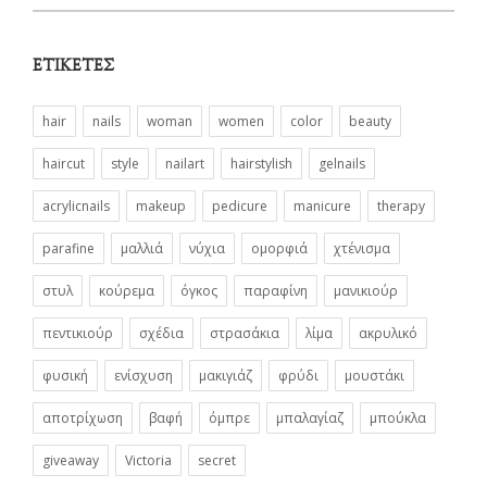
ΕΤΙΚΈΤΕΣ
hair
nails
woman
women
color
beauty
haircut
style
nailart
hairstylish
gelnails
acrylicnails
makeup
pedicure
manicure
therapy
parafine
μαλλιά
νύχια
ομορφιά
χτένισμα
στυλ
κούρεμα
όγκος
παραφίνη
μανικιούρ
πεντικιούρ
σχέδια
στρασάκια
λίμα
ακρυλικό
φυσική
ενίσχυση
μακιγιάζ
φρύδι
μουστάκι
αποτρίχωση
βαφή
όμπρε
μπαλαγίαζ
μπούκλα
giveaway
Victoria
secret