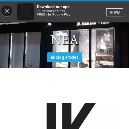
Download our app
×
JK nailbar and hair
VIEW
Σύνδεση
FREE - In Google Play
ΝΕΑ
ΑΡΧΙΚΗ
ΥΠΗΡΕΣΙΕΣ
all blog articles
ΡΑΝΤΕΒΟΥ
E-SHOP
ΕΡΓΑΣΙΑ
TO APP
JK